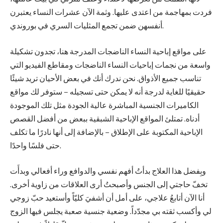
فردت بمهاجمة من اعتدى عليها. وثمة الآن عشرات النساء يعتبرن
أنفسهن ضمن تجمع المثليات السري في بوروندي.
على مواقع إباحية النساء الناضجات المدرجة هنا، تجدون تشكيلة
واسعة من نجمات إباحيات النساء الناضجات ومقاطع الفيديو التي
تناسب جميع الأذواق. نحن ندرك أنك في بعض الأحيان تريد شيئًا
حقيقيًا للغاية لدرجة أنه لا يمكن حتى تسجيله – ستوفر لك مواقع
الكاميرات الجنسية المباشرة عالية الجودة مثل تلك الموجودة
أدناه. تمتلئ المواقع الإباحية الشبقية ببعض من أفضل القصص
الإباحية المكتوبة على الإطلاق – بالإضافة إلى أنها نادرًا ما تكلف
حتى فلسًا واحدًا.
وبِفضل هذا العلاج بدأتُ أفهم نفسي والدوافع وراء أفعالي وبدأَت
تخفّ حاجتي إلى الجنس وأصبحتُ أرى العلاقات من زاوية أخرى.
أنا الآن أتابعُ علاجي، على أمل أن أشفيَ كليّاً وأستعيد حبّ زوجي
لي وأكسب ثقته بي مجدّداً. وضعية جنسية صعبة يجلس فيها الزوج