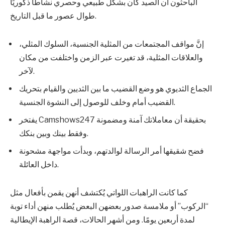
الباحثون أن الصيد كان بشكل طبيعي وحصري نشاطًا ذكوريًا
طوال عصور ما قبل التاريخ.
إنَّ مواقف المجتمعات من المثلية الجنسية، السلوك المثلي،
والعلاقات المثلية، قد تغيرت عبر الزمن واختلفت من مكان
لآخر.
الجماع الثديوي هو وضع القضيب ما بين الثديين والقيام بتحريك
القضيب أمام وخلف للوصول إلى النشوة الجنسية.
يفتخر Camshows247 بحقيقة أن معاملاتك آمنة ومضمونة
وفقط بينك وبين بنكك.
فضح شقيقها أمر الرسالة لوالدتهم، وبدأت مواجهة مشحونة
داخل العائلة.
كما كانت الراهبات اللواتي يُكتشف أنهن يقمن بأفعال مثل
“الركوب” أو ملامسة صدور بعضهن البعض يُطلب منهن أداء توبة
لمدة أربعين يومًا. ومن أشهر الحالات، قصة الراهبة الإيطالية