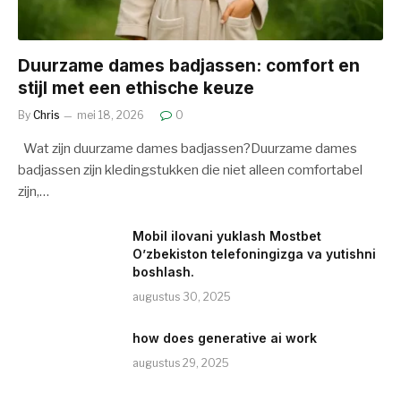
Duurzame dames badjassen: comfort en
stijl met een ethische keuze
By
Chris
mei 18, 2026
0
Wat zijn duurzame dames badjassen?Duurzame dames
badjassen zijn kledingstukken die niet alleen comfortabel
zijn,…
Mobil ilovani yuklash Mostbet
O’zbekiston telefoningizga va yutishni
boshlash.
augustus 30, 2025
how does generative ai work
augustus 29, 2025