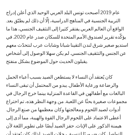
عام 2019 أصبحت تونس البلد العربي الوحيد الذي أعلن إدراج
التربية الجنسية في المناهج الدراسية، إلّا أن ذلك لم يطبّق بعد.
الواقع أن العالم العربي يفتقر كثيرا إلى التثقيف الجنسي، هذا ما
يؤكّده تقرير لصندوق الأمم المتحدة للسكان صدر عام 2020. في
استديو صغير شرق لندن التقينا شبانا وشابات عرب لنتحدّث معهم
عن الجنس والتثقيف الجنسي. لم يكن سهلا الوصول إلى أشخاص
يقبلون الحديث حول الموضوع بشكل منفتح.
كان يُعتقد أن النساء لا يستطعن الصيد بسبب أعباء الحمل
والرضاعة ورعاية الأطفال. يبدو من المحتمل أن تبقى النساء
البالغات مع أطفالهن في القاعدة المنزلية بينما خرج الرجال في
مجموعات صغيرة بحثًا عن اللعبة. من وجهة النظر هذه، تم اختراع
أدوات لصيد اللحوم ومعالجتها وكان معظمها من صنع الرجال.
أعطى الاعتماد على اللحوم الرجال القوة والهيبة، مما أدى إلى
هيمنة الذكور على الإناث. حفز الصيد أيضًا على تطوير اللغة لأن
التواصل كان ضروريًا لتنسيق رحلات الصيد. لذلك كان يُعتقد أن