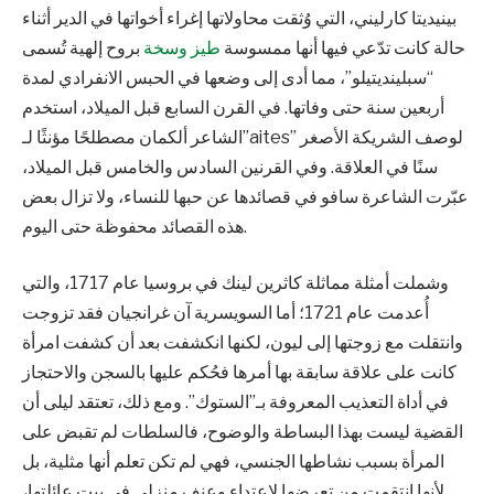
بينيديتا كارليني، التي وُثقت محاولاتها إغراء أخواتها في الدير أثناء
حالة كانت تدّعي فيها أنها ممسوسة
طيز وسخة
بروح إلهية تُسمى
“سبلينديتيلو”، مما أدى إلى وضعها في الحبس الانفرادي لمدة
أربعين سنة حتى وفاتها. في القرن السابع قبل الميلاد، استخدم
الشاعر ألكمان مصطلحًا مؤنثًا لـ”aites” لوصف الشريكة الأصغر
سنًا في العلاقة. وفي القرنين السادس والخامس قبل الميلاد،
عبّرت الشاعرة سافو في قصائدها عن حبها للنساء، ولا تزال بعض
هذه القصائد محفوظة حتى اليوم.
وشملت أمثلة مماثلة كاثرين لينك في بروسيا عام 1717، والتي
أُعدمت عام 1721؛ أما السويسرية آن غرانجيان فقد تزوجت
وانتقلت مع زوجتها إلى ليون، لكنها انكشفت بعد أن كشفت امرأة
كانت على علاقة سابقة بها أمرها فحُكم عليها بالسجن والاحتجاز
في أداة التعذيب المعروفة بـ”الستوك”. ومع ذلك، تعتقد ليلى أن
القضية ليست بهذا البساطة والوضوح، فالسلطات لم تقبض على
المرأة بسبب نشاطها الجنسي، فهي لم تكن تعلم أنها مثلية، بل
لأنها انتقمت من تعرضها لاعتداء وعنف منزلي في بيت عائلتها،