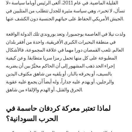
القليلة الماضية. في عام 2011، ألغى الرئيس أوباما سياسة «لا
تسأل، لا تخبر»، وهي سياسة مثيرة للجدل تتطلب من المثليين في
الجيش الأمريكي الحفاظ على حياتهم الجنسية دون الكشف عنها.
ولدت نيلا في العاصمة بوجمبورا، وتعد بوروندي تلك الدولة الواقعة
في منطقة البحيرات الكبرى الأفريقية، واحدة من أفقر بلدان
العالم. تلعب القمصان دورا مهما في علاقة المجموعة، فالأشكال
المطبوعة على كل منها تحمل رمزا سريا متطابقا. وعن كيفية
إجراء الحد ذهب المشهور إلى أن الحاكم مخيَّرٌ بين أن يضربه
بالسيف، أو يحرقه بالنار، أو يلقيه من شاهق مكتوف اليدين
والرجلين، أو يهدم عليه جداراً، وله أيضاً أن يجمع عليه عقوبة
الحرق والقتل، أو الهدم والإلقاء من شاهق.
لماذا تعتبر معركة كردفان حاسمة في
الحرب السودانية؟