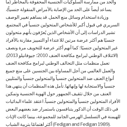
والحد من ممارسة السلوكيات الجنسية المحفوفة بالمخاطر (ما
يساعد أيضاً على الحد من الإصابة بالأمراض المنقولة جنسياً)،
وزيادة استخدام وسائل منع الحمل. قد يساهم تغيير الوصف
السريري في قبول أكبر للأشخاص المتحولين جنسياً في المجتمع.
تشير الدراسات إلى أن الأشخاص الذين يُعرّفون بأنهم متحولون
جنسيًا هم أكثر عرضة مرتين للاعتداء أو التمييز مقارنة بالأفراد
غير المتحولين جنسيًا؛ كما أنهم أكثر عرضة للتخويف مرة ونصف
(الائتلاف الوطني لبرامج مكافحة العنف 2010؛ جيوفانيلو 2013).
تعمل منظمات مثل التحالف الوطني لبرامج مكافحة العنف
والعمل العالمي من أجل المساواة بين الجنسين على منع جميع
أنواع العنف ضد المتحولين جنسياً والمتحولين جنسياً والمثليين
جنسياً والاستجابة لها وإنهائها. تأمل هذه المنظمات أن ينتهي هذا
العنف من خلال تثقيف الجمهور حول الهوية الجنسية وتمكين
الأفراد المتحولين جنسياً والمتحولين جنسياً. اعتقد علماء البدائيات
في ذلك الوقت أن الذكور يتنافسون باستمرار ضد بعضهم البعض
للهيمنة في التسلسل الهرمي الجامد للمجموعة، بينما كانت الإناث
أكثر اهتمامًا بتربية الشباب (Fedigan and Fedigan 1989).